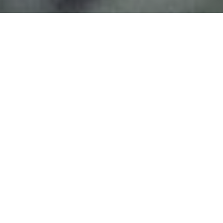
Tilaa tulkkaus!
Eri tilauskanavamme tuovat
korkealaatuiset
tulkkauspalvelumme
ulottuvillesi käden käänteessä!
Voit tilata tulkkauksen:
puhelimitse,
sähköpostitse,
tilauslomakkeen tai
tilausjärjestelmämme
kautta.
Lisäksi päivystyksemme palvelee
24/7
toimiston