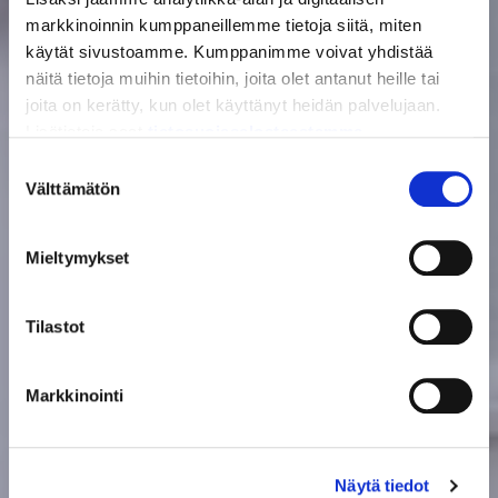
markkinoinnin kumppaneillemme tietoja siitä, miten
käytät sivustoamme. Kumppanimme voivat yhdistää
näitä tietoja muihin tietoihin, joita olet antanut heille tai
joita on kerätty, kun olet käyttänyt heidän palvelujaan.
Lisätietoja saat
tietosuojaselosteestamme.
Suostumuksen
Välttämätön
valinta
Mieltymykset
Tilastot
TULKKAUSPALVELUT
Markkinointi
Näytä tiedot