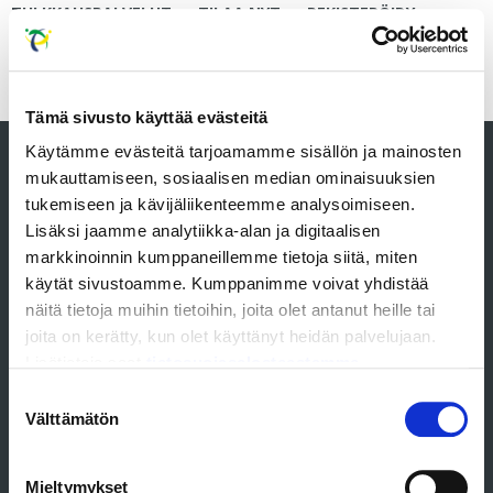
TULKKAUSPALVELUT
TILAA NYT
REKISTERÖIDY
KIRJAUDU
Tämä sivusto käyttää evästeitä
Käytämme evästeitä tarjoamamme sisällön ja mainosten
mukauttamiseen, sosiaalisen median ominaisuuksien
Tulkkikeskus Ästerä Oy
tukemiseen ja kävijäliikenteemme analysoimiseen.
Y-tunnus: 2238370-0
Lisäksi jaamme analytiikka-alan ja digitaalisen
toimisto@tulkkaus-astera.com
markkinoinnin kumppaneillemme tietoja siitä, miten
+358 44 08888 02
käytät sivustoamme. Kumppanimme voivat yhdistää
näitä tietoja muihin tietoihin, joita olet antanut heille tai
joita on kerätty, kun olet käyttänyt heidän palvelujaan.
Usein kysytyt kysymykset
Lisätietoja saat
tietosuojaselosteestamme.
Käyttöehdot
Suostumuksen
Tietosuojaseloste
Välttämätön
valinta
Tilaa uutiskirje
Mieltymykset