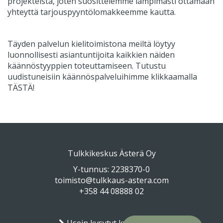
projekteista, joten suosittelemme lämpimästi ottamaan
yhteyttä tarjouspyyntölomakkeemme kautta.
Täyden palvelun kielitoimistona meiltä löytyy
luonnollisesti asiantuntijoita kaikkien näiden
käännöstyyppien toteuttamiseen. Tutustu
uudistuneisiin käännöspalveluihimme klikkaamalla
TÄSTÄ
!
Tulkkikeskus Ästerä Oy
Y-tunnus: 2238370-0
toimisto@tulkkaus-astera.com
+358 44 08888 02