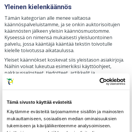
Yleinen kielenkäännös
Tämän kategorian alle menee valtaosa
käännöspalveluistamme, ja se onkin auktorisoitujen
käännösten jälkeen yleisin käännösmuotomme.
Kyseessä on nimensä mukaisesti yleisluontoinen
palvelu, jossa kääntäjä kääntää tekstin toivotulle
kielelle toivotussa aikataulussa.
Yleiset käännökset koskevat siis yleistason asiakirjoja.
Näihin voivat lukeutua esimerkiksi käyttöohjeet,
pakkausselosteet, tiedotteet, artikkelit ja
kaunokirjalliset teokset. Kääntäjä pyrkii työssään
pitämään käännetyn version kielelliset merkitykset
mahdollisimman samoina kuin alkuperäisversiossa.
Käännämme myös laajasti erilaisia yritystekstejä, kuten
Tämä sivusto käyttää evästeitä
vuosikertomuksia, oppaita ja esitteitä.
Käytämme evästeitä tarjoamamme sisällön ja mainosten
Mikäli käännökseen sisältyy paljon haastavaa ja
mukauttamiseen, sosiaalisen median ominaisuuksien
alakohtaista sanastoa, joka vaatii kääntäjältä paljon
tukemiseen ja kävijäliikenteemme analysoimiseen.
itsenäistä selvittelyä, saatetaan käännöksestä periä