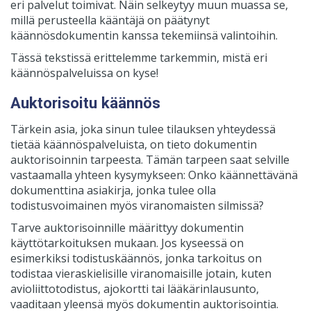
eri palvelut toimivat. Näin selkeytyy muun muassa se,
millä perusteella kääntäjä on päätynyt
käännösdokumentin kanssa tekemiinsä valintoihin.
Tässä tekstissä erittelemme tarkemmin, mistä eri
käännöspalveluissa on kyse!
Auktorisoitu käännös
Tärkein asia, joka sinun tulee tilauksen yhteydessä
tietää käännöspalveluista, on tieto dokumentin
auktorisoinnin tarpeesta. Tämän tarpeen saat selville
vastaamalla yhteen kysymykseen: Onko käännettävänä
dokumenttina asiakirja, jonka tulee olla
todistusvoimainen myös viranomaisten silmissä?
Tarve auktorisoinnille määrittyy dokumentin
käyttötarkoituksen mukaan. Jos kyseessä on
esimerkiksi todistuskäännös, jonka tarkoitus on
todistaa vieraskielisille viranomaisille jotain, kuten
avioliittotodistus, ajokortti tai lääkärinlausunto,
vaaditaan yleensä myös dokumentin auktorisointia.