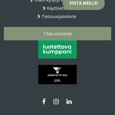
Usein kysytyt kysymykset
SOITA MEILLE!
Käyttöehdot
Tietosuojaseloste
Tilaa uutiskirje