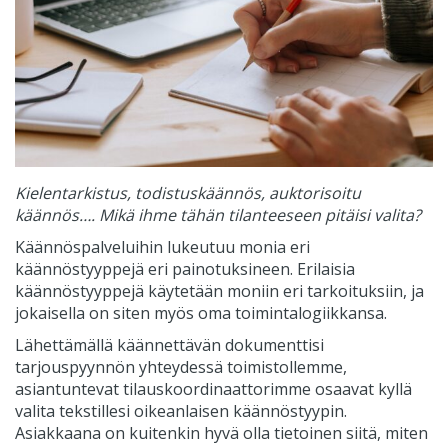
Kielentarkistus, todistuskäännös, auktorisoitu
käännös…. Mikä ihme tähän tilanteeseen pitäisi valita?
Käännöspalveluihin lukeutuu monia eri
käännöstyyppejä eri painotuksineen. Erilaisia
käännöstyyppejä käytetään moniin eri tarkoituksiin, ja
jokaisella on siten myös oma toimintalogiikkansa.
Lähettämällä käännettävän dokumenttisi
tarjouspyynnön yhteydessä toimistollemme,
asiantuntevat tilauskoordinaattorimme osaavat kyllä
valita tekstillesi oikeanlaisen käännöstyypin.
Asiakkaana on kuitenkin hyvä olla tietoinen siitä, miten