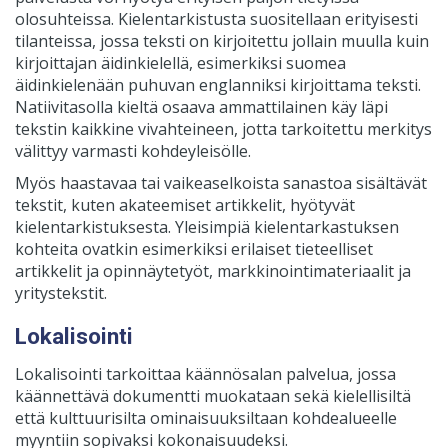
olosuhteissa. Kielentarkistusta suositellaan erityisesti
tilanteissa, jossa teksti on kirjoitettu jollain muulla kuin
kirjoittajan äidinkielellä, esimerkiksi suomea
äidinkielenään puhuvan englanniksi kirjoittama teksti.
Natiivitasolla kieltä osaava ammattilainen käy läpi
tekstin kaikkine vivahteineen, jotta tarkoitettu merkitys
välittyy varmasti kohdeyleisölle.
Myös haastavaa tai vaikeaselkoista sanastoa sisältävät
tekstit, kuten akateemiset artikkelit, hyötyvät
kielentarkistuksesta. Yleisimpiä kielentarkastuksen
kohteita ovatkin esimerkiksi erilaiset tieteelliset
artikkelit ja opinnäytetyöt, markkinointimateriaalit ja
yritystekstit.
Lokalisointi
Lokalisointi tarkoittaa käännösalan palvelua, jossa
käännettävä dokumentti muokataan sekä kielellisiltä
että kulttuurisilta ominaisuuksiltaan kohdealueelle
myyntiin sopivaksi kokonaisuudeksi.