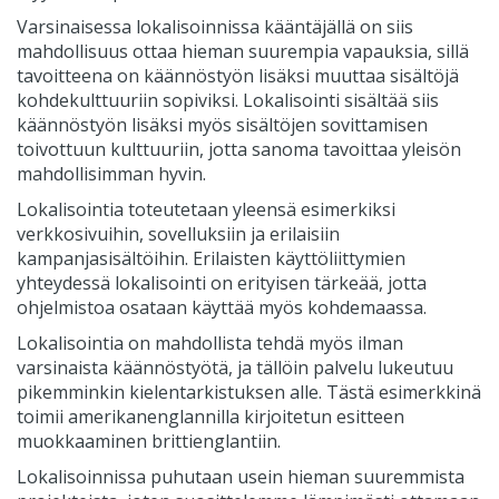
Varsinaisessa lokalisoinnissa kääntäjällä on siis
mahdollisuus ottaa hieman suurempia vapauksia, sillä
tavoitteena on käännöstyön lisäksi muuttaa sisältöjä
kohdekulttuuriin sopiviksi. Lokalisointi sisältää siis
käännöstyön lisäksi myös sisältöjen sovittamisen
toivottuun kulttuuriin, jotta sanoma tavoittaa yleisön
mahdollisimman hyvin.
Lokalisointia toteutetaan yleensä esimerkiksi
verkkosivuihin, sovelluksiin ja erilaisiin
kampanjasisältöihin. Erilaisten käyttöliittymien
yhteydessä lokalisointi on erityisen tärkeää, jotta
ohjelmistoa osataan käyttää myös kohdemaassa.
Lokalisointia on mahdollista tehdä myös ilman
varsinaista käännöstyötä, ja tällöin palvelu lukeutuu
pikemminkin kielentarkistuksen alle. Tästä esimerkkinä
toimii amerikanenglannilla kirjoitetun esitteen
muokkaaminen brittienglantiin.
Lokalisoinnissa puhutaan usein hieman suuremmista