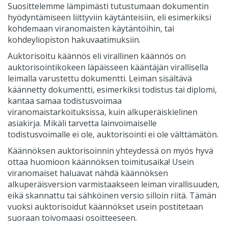
Suosittelemme lämpimästi tutustumaan dokumentin
hyödyntämiseen liittyviin käytänteisiin, eli esimerkiksi
kohdemaan viranomaisten käytäntöihin, tai
kohdeyliopiston hakuvaatimuksiin.
Auktorisoitu käännös eli virallinen käännös on
auktorisointikokeen läpäisseen kääntäjän virallisella
leimalla varustettu dokumentti. Leiman sisältävä
käännetty dokumentti, esimerkiksi todistus tai diplomi,
kantaa samaa todistusvoimaa
viranomaistarkoituksissa, kuin alkuperäiskielinen
asiakirja. Mikäli tarvetta lainvoimaiselle
todistusvoimalle ei ole, auktorisointi ei ole välttämätön.
Käännöksen auktorisoinnin yhteydessä on myös hyvä
ottaa huomioon käännöksen toimitusaika! Usein
viranomaiset haluavat nähdä käännöksen
alkuperäisversion varmistaakseen leiman virallisuuden,
eikä skannattu tai sähköinen versio silloin riitä. Tämän
vuoksi auktorisoidut käännökset usein postitetaan
suoraan toivomaasi osoitteeseen.