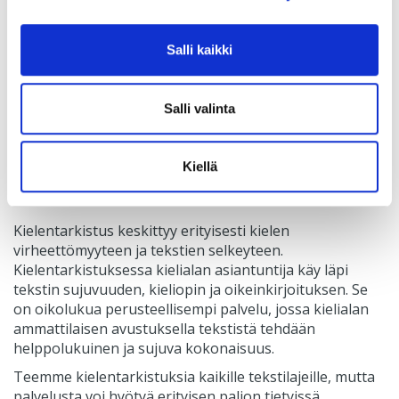
alkuperäistekstin viestinnällinen tyyli eri kielialueilla.
Tavoitteena on, että käännetty teksti herättää
kohdeyleisössään samanlaisen reaktion, kuin
Salli kaikki
alkuperäiskielelläkin. Esimerkiksi huumoriin liittyy
paljon konteksti- ja kulttuurisidonnaisuuksia, jotka
vaativat myös kääntäjältä luovuutta, jotta
Salli valinta
samankaltainen merkitys välittyy myös kohdekielelle.
Vakiintuneet sanonnat ja sananlaskut osoittavat hyvin
sen, miksi sanasta sanaan kääntäminen ei aina toimi.
Kiellä
Kielentarkistus
Kielentarkistus keskittyy erityisesti kielen
virheettömyyteen ja tekstien selkeyteen.
Kielentarkistuksessa kielialan asiantuntija käy läpi
tekstin sujuvuuden, kieliopin ja oikeinkirjoituksen. Se
on oikolukua perusteellisempi palvelu, jossa kielialan
ammattilaisen avustuksella tekstistä tehdään
helppolukuinen ja sujuva kokonaisuus.
Teemme kielentarkistuksia kaikille tekstilajeille, mutta
palvelusta voi hyötyä erityisen paljon tietyissä