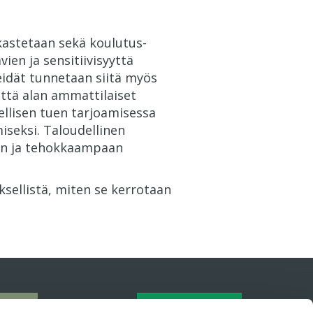
rkastetaan sekä koulutus-
ien ja sensitiivisyyttä
idät tunnetaan siitä myös
ttä alan ammattilaiset
llisen tuen tarjoamisessa
seksi. Taloudellinen
aan ja tehokkaampaan
ksellistä, miten se kerrotaan