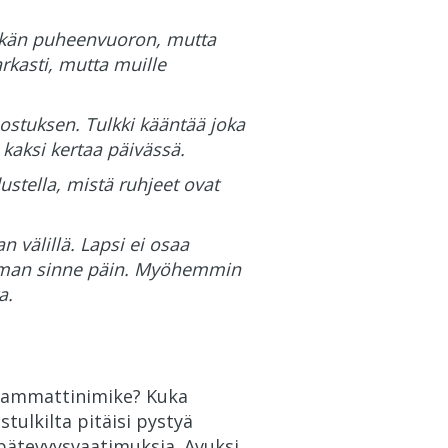
pitkän puheenvuoron, mutta
kasti, mutta muille
ostuksen. Tulkki kääntää joka
a kaksi kertaa päivässä.
ustella, mistä ruhjeet ovat
 välillä. Lapsi ei osaa
ieman sinne päin. Myöhemmin
a.
tu ammattinimike? Kuka
stulkilta pitäisi pystyä
pätevyysvaatimuksia. Avuksi