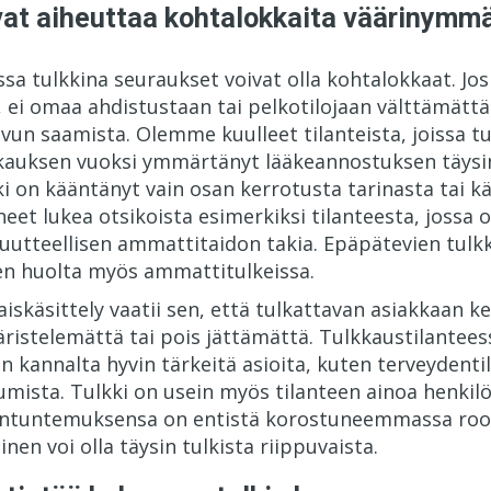
vat aiheuttaa kohtalokkaita väärinymm
sa tulkkina seuraukset voivat olla kohtalokkaat. Jo
ei omaa ahdistustaan tai pelkotilojaan välttämättä 
vun saamista. Olemme kuulleet tilanteista, joissa tu
lkkauksen vuoksi ymmärtänyt lääkeannostuksen täysin
 on kääntänyt vain osan kerrotusta tarinasta tai kää
eet lukea otsikoista esimerkiksi
tilanteesta, jossa 
uutteellisen ammattitaidon takia. Epäpätevien tul
n huolta myös ammattitulkeissa
.
käsittely vaatii sen, että tulkattavan asiakkaan k
istelemättä tai pois jättämättä. Tulkkaustilanteess
 kannalta hyvin tärkeitä asioita, kuten terveydenti
umista. Tulkki on usein myös tilanteen ainoa henkil
siantuntemuksensa on entistä korostuneemmassa roo
n voi olla täysin tulkista riippuvaista.