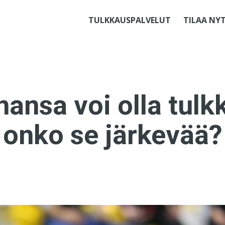
TULKKAUSPALVELUT
TILAA NY
ansa voi olla tulk
onko se järkevää?