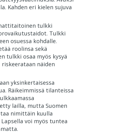
lla. Kahden eri kielen sujuva
attitaitoinen tulkki
orovaikutustaidot. Tulkki
teen osuessa kohdalle.
etää roolinsa sekä
en tulkki osaa myös kysyä
a riskeerataan näiden
maan yksinkertaisessa
a. Räikeimmissä tilanteissa
 tulkkaamassa
letty lailla, mutta Suomen
ttaa nimittäin kuulla
 Lapsella voi myös tuntea
amatta.