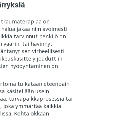
ärryksiä
s traumaterapiaa on
halua jakaa niin avoimesti
lkkia tarvinnut henkilö on
 väärin, tai hävinnyt
ntänyt sen virheellisesti.
oikeuskäsittely jouduttiin
kkien hyödyntäminen on
ertoma tulkataan eteenpäin
a käsitellään usein
laa, turvapaikkaprosessia tai
ö, joka ymmärtää kaikkia
lissa. Kohtalokkaan