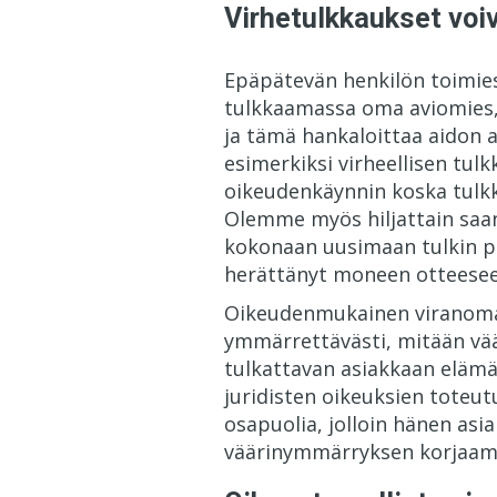
Virhetulkkaukset voi
Epäpätevän henkilön toimies
tulkkaamassa oma aviomies, 
ja tämä hankaloittaa aidon a
esimerkiksi virheellisen tu
oikeudenkäynnin koska tulkki
Olemme myös hiljattain saan
kokonaan uusimaan
tulkin p
herättänyt moneen otteesee
Oikeudenmukainen viranomais
ymmärrettävästi, mitään väär
tulkattavan asiakkaan elämän
juridisten oikeuksien toteut
osapuolia, jolloin hänen a
väärinymmärryksen korjaamine