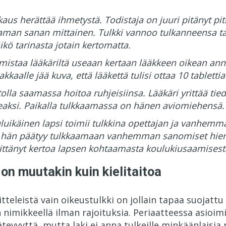
kaus herättää ihmetystä. Todistaja on juuri pitänyt 
man sanan mittainen. Tulkki vannoo tulkanneensa tar
jäikö tarinasta jotain kertomatta.
rmistaa lääkäriltä useaan kertaan lääkkeen oikean ann
kkaalle jää kuva, että lääkettä tulisi ottaa 10 tabletti
lla saamassa hoitoa ruhjeisiinsa. Lääkäri yrittää tied
eaksi. Paikalla tulkkaamassa on hänen aviomiehensä.
luikäinen lapsi toimii tulkkina opettajan ja vanhemman
ten hän päätyy tulkkaamaan vanhemman sanomiset h
rittänyt kertoa lapsen kohtaamasta koulukiusaamisest
 on muutakin kuin kielitaitoa
titteleistä vain oikeustulkki on jollain tapaa suojat
n nimikkeellä ilman rajoituksia. Periaatteessa asioimi
vyyttä, mutta laki ei anna tulkeille minkäänlaisia 