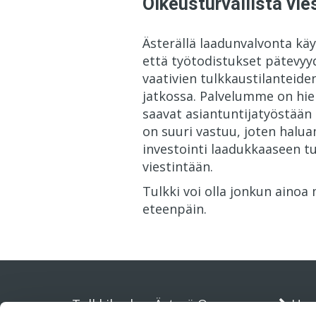
Oikeusturvallista vie
Ästerällä laadunvalvonta käy
että työtodistukset pätevyyd
vaativien tulkkaustilanteid
jatkossa. Palvelumme on hie
saavat asiantuntijatyöstään
on suuri vastuu, joten halu
investointi laadukkaaseen 
viestintään.
Tulkki voi olla jonkun ainoa
eteenpäin.
Tulkkikeskus Ästerä Oy
Use