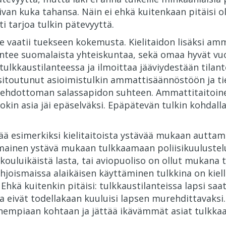
 aivan kuka tahansa. Näin ei ehkä kuitenkaan pitäisi o
 tarjoa tulkin pätevyyttä.
se vaatii tuekseen kokemusta. Kielitaidon lisäksi amm
tuntee suomalaista yhteiskuntaa, sekä omaa hyvät vu
 tulkkaustilanteessa ja ilmoittaa jääviydestään tilan
sitoutunut asioimistulkin ammattisäännöstöön ja ti
i ehdottoman salassapidon suhteen. Ammattitaitoin
jokin asia jäi epäselväksi. Epäpätevän tulkin kohdall
tää esimerkiksi kielitaitoista ystävää mukaan autta
mainen ystävä mukaan tulkkaamaan poliisikuulustelu
akouluikäistä lasta, tai aviopuoliso on ollut mukana
hjoismaissa alaikäisen käyttäminen tulkkina on kiel
 Ehkä kuitenkin pitäisi: tulkkaustilanteissa lapsi saa
 eivät todellakaan kuuluisi lapsen murehdittavaksi.
anhempiaan kohtaan ja jättää ikävämmät asiat tulkka