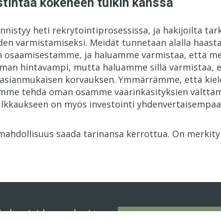
stintää kokeneen tulkin kanssa
nnistyy heti rekrytointiprosessissa, ja hakijoilta ta
en varmistamiseksi. Meidät tunnetaan alalla haastav
en osaamisestamme, ja haluamme varmistaa, että me
man hintavampi, mutta haluamme sillä varmistaa, e
 asianmukaisen korvauksen. Ymmärrämme, että kiele
amme tehdä oman osamme väärinkäsityksien välttämi
tulkkaukseen on myös investointi yhdenvertaisemp
 mahdollisuus saada tarinansa kerrottua. On merkity
in kysytyt kysymykset
Tilaa uutiskirje