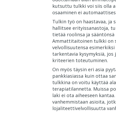
kutsuttu tulkki voi siis olla
osaaminen ei automaattisesti
Tulkin työ on haastavaa, ja 
hallitsee erityissanastoja, 
tietää roolinsa ja sääntönsä
Ammattitaitoinen tulkki on 
velvollisuutensa esimerkiks
tarkentavia kysymyksiä, jos 
kriteerien toteutuminen.
On myös täysin eri asia pyy
pankkiasiassa kuin ottaa sa
tulkkina on voitu käyttää al
terapiatilannetta. Muissa po
laki ei ota aiheeseen kantaa.
vanhemmistaan asioita, jotka
lojaliteettivelvollisuutta v