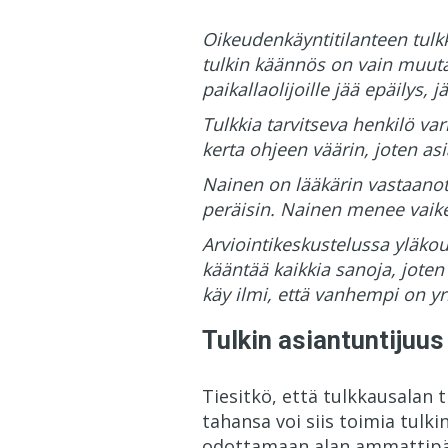
Oikeudenkäyntitilanteen tulk
tulkin käännös on vain muuta
paikallaolijoille jää epäilys, 
Tulkkia tarvitseva henkilö va
kerta ohjeen väärin, joten asia
Nainen on lääkärin vastaanoto
peräisin. Nainen menee vaik
Arviointikeskustelussa yläkou
kääntää kaikkia sanoja, jo
käy ilmi, että vanhempi on y
Tulkin asiantuntijuus
Tiesitkö, että tulkkausalan 
tahansa voi siis toimia tulki
odottamaan alan ammattipäte